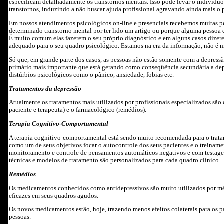
especificam detalhadamente os transtornos mentais. Isso pode levar o indivídu
transtornos, induzindo a não buscar ajuda profissional agravando ainda mais o
Em nossos atendimentos psicológicos on-line e presenciais recebemos muitas p
determinado transtorno mental por ter lido um artigo ou porque alguma pessoa
É muito comum elas fazerem o seu próprio diagnóstico e em alguns casos dizere
adequado para o seu quadro psicológico. Estamos na era da informação, não é
Só que, em grande parte dos casos, as pessoas não estão somente com a depressã
primário mais importante que está gerando como conseqüência secundária a depr
distúrbios psicológicos como o pânico, ansiedade, fobias etc.
Tratamentos da depressão
Atualmente os tratamentos mais utilizados por profissionais especializados são 
paciente e terapeuta) e o farmacológico (remédios).
Terapia Cognitivo-Comportamental
A terapia cognitivo-comportamental está sendo muito recomendada para o trata
como um de seus objetivos focar o autocontrole dos seus pacientes e o treinam
monitoramento e controle de pensamentos automáticos negativos e com testage
técnicas e modelos de tratamento são personalizados para cada quadro clínico.
Remédios
Os medicamentos conhecidos como antidepressivos são muito utilizados por mé
eficazes em seus quadros agudos.
Os novos medicamentos estão, hoje, trazendo menos efeitos colaterais para os 
pessoas.