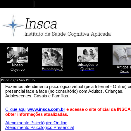
Situações e
Nosso
Artigos 
?
Psicologia
Queixas
Objetivo
Dicas
Psicólogos São Paulo
Fazemos atendimento psicológico virtual (pela Internet - Online) o
presencial face a face (no consultório) com Adultos, Crianças,
Adolescentes, Casais e Famílias.
Clique aqui
www.insca.com.br
e acesse o site oficial da INSCA
obter informações atualizadas.
Atendimento Psicológico On-line
Atendimento Psicológico Presencial