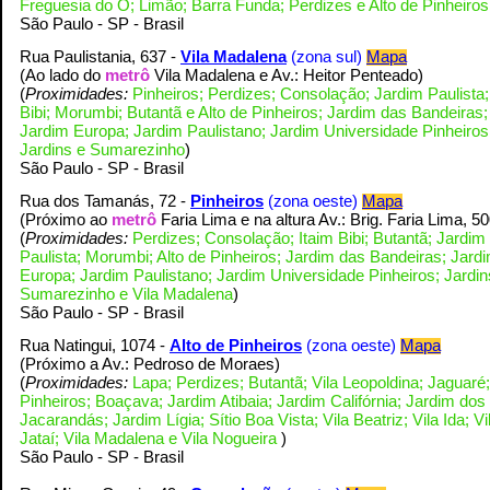
Freguesia do Ó; Limão; Barra Funda; Perdizes e Alto de Pinheiro
S
ão Paulo - SP - Brasil
Rua Paulistania, 637 -
Vila Madalena
(zona sul)
Mapa
(Ao lado do
metrô
Vila Madalena e Av.: Heitor Penteado
)
(
Proximidades:
Pinheiros; Perdizes; Consolação; Jardim Paulista;
Bibi; Morumbi; Butantã e Alto de Pinheiros;
Jardim das Bandeiras;
Jardim Europa; Jardim Paulistano; Jardim Universidade Pinheiros
Jardins e Sumarezinho
)
S
ão Paulo - SP - Brasil
Rua dos Tamanás, 72 -
Pinheiros
(zona oeste)
Mapa
(Próximo ao
metrô
Faria Lima e na altura Av.: Brig. Faria Lima, 5
(
Proximidades:
Perdizes; Consolação; Itaim Bibi; Butantã; Jardim
Paulista; Morumbi; Alto de Pinheiros;
Jardim das Bandeiras; Jard
Europa; Jardim Paulistano; Jardim Universidade Pinheiros; Jardin
Sumarezinho e Vila Madalena
)
S
ão Paulo - SP - Brasil
Rua Natingui, 1074 -
Alto de Pinheiros
(zona oeste)
Mapa
(Próximo a Av.: Pedroso de Moraes
)
(
Proximidades:
Lapa; Perdizes; Butantã; Vila Leopoldina; Jaguaré;
Pinheiros; Boaçava; Jardim Atibaia; Jardim Califórnia; Jardim dos
Jacarandás; Jardim Lígia; Sítio Boa Vista; Vila Beatriz; Vila Ida; Vi
Jataí; Vila Madalena e Vila Nogueira
)
S
ão Paulo - SP - Brasil