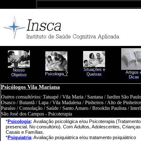
Situações e
Nosso
Artigos 
?
Psicologia
Queixas
Objetivo
Dicas
Psicólogos Vila Mariana
Outros consultórios:
Tatuapé / Vila Maria / Santana / Jardim São Paulo
Osasco / Butantã / Lapa / Vila Madalena / Pinheiros / Alto de Pinheiros
Paraíso / Consolação / Saúde / Santo Amaro / Brooklin Paulista / Interl
São José dos Campos - Psicoterapia
*
Psicologia
:
Avaliação psicológica e/ou Psicoterapia (Tratamento
presencial. No consultório). Com Adultos, Adolescentes, Crianças
Casais e Famílias.
*
Psiquiatria
: Avaliação psiquiátrica e/ou tratamento psiquiátrico