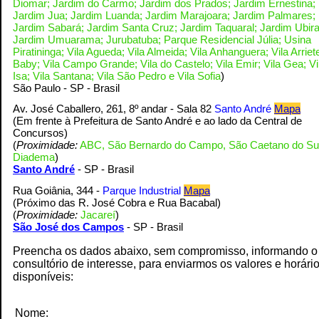
Diomar; Jardim do Carmo; Jardim dos Prados; Jardim Ernestina;
Jardim Jua; Jardim Luanda; Jardim Marajoara; Jardim Palmares;
Jardim Sabará; Jardim Santa Cruz; Jardim Taquaral; Jardim Ubira
Jardim Umuarama; Jurubatuba; Parque Residencial Júlia; Usina
Piratininga; Vila Agueda; Vila Almeida; Vila Anhanguera; Vila Arriete
Baby; Vila Campo Grande; Vila do Castelo; Vila Emir; Vila Gea; Vi
Isa; Vila Santana; Vila São Pedro e Vila Sofia
)
S
ão Paulo - SP - Brasil
Av. José Caballero, 261, 8º andar - Sala 82
Santo André
Mapa
(Em frente à Prefeitura de Santo André e ao lado da Central de
Concursos
)
(
Proximidade:
ABC, São Bernardo do Campo, São Caetano do Su
Diadema
)
Santo André
- SP - Brasil
Rua Goiânia, 344 -
Parque Industrial
Mapa
(Próximo das R. José Cobra e Rua Bacabal
)
(
Proximidade:
Jacareí
)
S
ão José dos Campos
- SP - Brasil
Preencha os dados abaixo, sem compromisso, informando o
consultório de interesse, para enviarmos os valores e horári
disponíveis:
Nome: