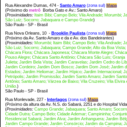
Rua Alexandre Dumas, 474 -
Santo Amaro
(zona sul)
Mapa
(Próximo do
metrô
Borba Gato e
Av.: Santo Amaro
)
(
Proximidades:
Itaim Bibi; Campo Belo; Vila Andrade; Morumbi; J
São Luiz; Socorro; Jabaquara e Campo Grande
)
S
ão Paulo - SP - Brasil
Rua Nova Orleans, 10 -
Brooklin Paulista
(zona sul)
Mapa
(Próximo da Av. Santo Amaro e da e Av. dos Bandeirantes
)
(
Proximidades:
Morumbi; Itaim Bibi; Campo Belo; Vila Andrade; J
São Luiz; Socorro; Jabaquara; Campo Grande; Alto da Boa Vista;
Chácara Flora; Chácara Japonesa; Chácara Monte Alegre; Cháca
Pouso Alegre; Chácara Santo Antônio; Chácara São Luís; Granja
Julieta; Jardim Bela Vista; Jardim Caravelas; Jardim Cedro do Lí
Jardim Cordeiro; Jardim Dom Bosco; Jardim Dom José; Jardim 
Estados; Jardim Heliomar; Jardim Hípico; Jardim Internacional; J
Petrópolis; Jardim Promissão; Jardim Santo Amaro; Jardim Santo
Antônio; Santo Amaro; Várzea de Baixo; Vila Cruzeiro; Vila Elvira 
União.
)
S
ão Paulo - SP - Brasil
Rua Monlevade, 227 -
Interlagos
(zona sul)
Mapa
(Próximo da altura da Av. N.S. do Sabará, 2251 e do Hospital Vid
(
Proximidades:
Campo Grande; Jabaquara; Santo Amaro; Socorr
Cidade Dutra; Campo Belo; Cidade Ademar
; Campininha; Conjunt
Residencial Sabará; Jardim Alva; Jardim Anhanguera; Jardim Bélg
Jardim Campo Grande; Jardim Consórcio; Jardim da Campina; J