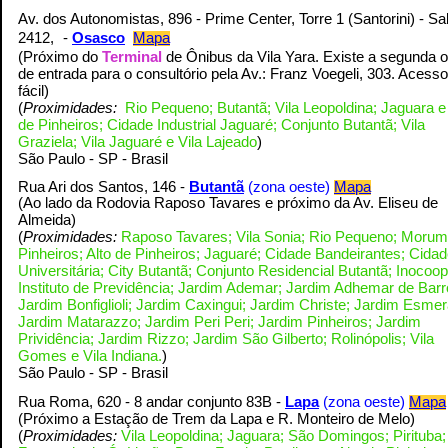
Av. dos Autonomistas, 896 - Prime Center, Torre 1 (Santorini) - Sa
2412,
-
Osasco
Mapa
(Próximo do
Terminal
de Ônibus da Vila Yara. Existe a segunda 
de entrada para o consultório pela Av.: Franz Voegeli, 303. Acess
fácil
)
(
Proximidades:
Rio Pequeno; Butantã; Vila Leopoldina; Jaguara e 
de Pinheiros; Cidade Industrial Jaguaré; Conjunto Butantã; Vila
Graziela; Vila Jaguaré e Vila Lajeado
)
S
ão Paulo - SP - Brasil
Rua Ari dos Santos, 146 -
Butantã
(zona oeste)
Mapa
(Ao lado da Rodovia Raposo Tavares e próximo da Av. Eliseu de
)
Almeida
(
Proximidades:
Raposo Tavares; Vila Sonia; Rio Pequeno; Morum
Pinheiros; Alto de Pinheiros; Jaguaré; Cidade Bandeirantes; Cida
Universitária; City Butantã; Conjunto Residencial Butantã; Inocoop
Instituto de Previdência; Jardim Ademar; Jardim Adhemar de Barr
Jardim Bonfiglioli; Jardim Caxingui; Jardim Christe; Jardim Esmer
Jardim Matarazzo; Jardim Peri Peri; Jardim Pinheiros; Jardim
Prividência; Jardim Rizzo; Jardim São Gilberto; Rolinópolis; Vila
Gomes e Vila Indiana.
)
S
ão Paulo - SP - Brasil
Rua Roma, 620 - 8 andar conjunto 83B -
Lapa
(zona oeste)
Mapa
)
(Próximo a Estação de Trem da Lapa e R. Monteiro de Melo
(
Proximidades:
Vila Leopoldina; Jaguara; São Domingos; Pirituba;