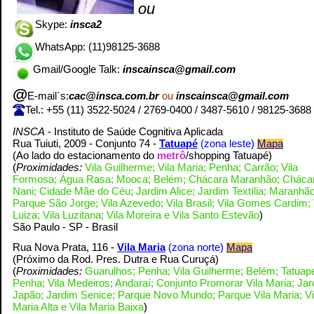
ou
Skype:
insca2
WhatsApp: (11)98125-3688
Gmail/Google Talk:
inscainsca@gmail.com
@
E-mail`s:
cac@insca.com.br
ou
inscainsca@gmail.com
Tel.: +55 (11)
3522-5024 /
2769-0400 /
3487-5610
/
98125-3688
INSCA
- Instituto de Saúde Cognitiva Aplicada
Rua Tuiuti, 2009 - Conjunto 74 -
Tatuapé
(zona leste)
Mapa
(Ao lado do estacionamento do
metrô
/shopping Tatuapé)
(
Proximidades:
Vila Guilherme; Vila Maria; Penha; Carrão; Vila
Formosa; Água Rasa; Mooca; Belém; Chácara Maranhão; Cháca
Nani; Cidade Mãe do Céu; Jardim Alice; Jardim Textília; Maranhão
Parque São Jorge; Vila Azevedo; Vila Brasil; Vila Gomes Cardim; 
Luiza; Vila Luzitana; Vila Moreira e Vila Santo Estevão
)
São Paulo - SP - Brasil
Rua Nova Prata, 116 -
Vila Maria
(zona norte)
Mapa
(Próximo da Rod. Pres. Dutra e Rua Curuçá
)
(
Proximidades:
Guarulhos; Penha; Vila Guilherme; Belém; Tatuap
Penha; Vila Medeiros; Andaraí; Conjunto Promorar Vila Maria; Ja
Japão; Jardim Senice; Parque Novo Mundo; Parque Vila Maria; Vi
Maria Alta e Vila Maria Baixa
)