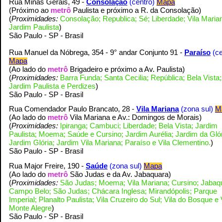
Rua Minas Gerais, 49 -
Consolação
(centro)
Mapa
(
Próximo ao
metrô
Paulista e próximo a R. da Consolação
)
(
Proximidades:
Consolação; Republica; Sé; Liberdade; Vila Maria
Jardim Paulista
)
S
ão Paulo - SP - Brasil
Rua Manuel da Nóbrega, 354 - 9° andar Conjunto 91 -
Paraíso
(c
Mapa
(Ao lado do
metrô
Brigadeiro e próximo a Av. Paulista
)
(
Proximidades:
Barra Funda; Santa Cecilia; República; Bela Vista;
Jardim Paulista e Perdizes
)
S
ão Paulo - SP - Brasil
Rua Comendador Paulo Brancato, 28
-
Vila Mariana
(zona sul)
M
(Ao lado do
metrô
Vila Mariana e Av.: Domingos de Morais
)
(
Proximidades:
Ipiranga; Cambuci; Liberdade; Bela Vista; Jardim
Paulista; Moema; Saúde e Cursino; Jardim Aurélia; Jardim da Glór
Jardim Glória; Jardim Vila Mariana; Paraíso e Vila Clementino.
)
S
ão Paulo - SP - Brasil
Rua Major Freire, 190 -
Saúde
(zona sul)
Mapa
(Ao lado do
metrô
São Judas e da Av. Jabaquara
)
(
Proximidades:
São Judas; Moema; Vila Mariana; Cursino; Jabaq
Campo Belo; São Judas; Chácara Inglesa; Mirandópolis; Parque
Imperial; Planalto Paulista; Vila Cruzeiro do Sul; Vila do Bosque e 
Monte Alegre
)
S
ão Paulo - SP - Brasil