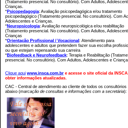
(Tratamento presencial. No consultório). Com Adultos, Adolescen
Crianças.
*
Psicopedagogia
: Avaliação psicopedagógica e/ou tratamento
psicopedagógico (Tratamento presencial. No consultório). Com Ad
Adolescentes e Crianças.
*
Neuropsicologia
: Avaliação neuropsicológica e/ou reabilitação
(Tratamento presencial. No consultório). Com Adultos, Adolescen
Crianças
.
*
Orientação Profissional / Vocacional
: Atendimento para
adolescentes e adultos que pretendem fazer sua escolha profissio
ou que estejam repensando sua carreira
.
*
Biofeedback e Neurofeedback
: Terapia e Reabilitação (Tratame
presencial. No consultório). Com Adultos, Adolescentes e Crianç
Clique aqui
www.insca.com.br
e acesse o site oficial da INSCA
obter informações atualizadas.
CAC - Central de atendimento ao cliente de todos os consultórios
abaixo (
marcação de consultas e informações com a secretária
):