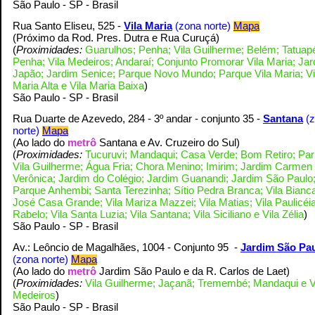
S
ão Paulo - SP - Brasil
Rua Santo Eliseu, 525 -
Vila Maria
(zona norte)
Mapa
(Próximo da Rod. Pres. Dutra e Rua Curuçá
)
(
Proximidades:
Guarulhos; Penha; Vila Guilherme; Belém; Tatuap
Penha; Vila Medeiros; Andaraí; Conjunto Promorar Vila Maria; Ja
Japão; Jardim Senice; Parque Novo Mundo; Parque Vila Maria; Vi
Maria Alta e Vila Maria Baixa
)
S
ão Paulo - SP - Brasil
Rua Duarte de Azevedo, 284 -
3º andar - conjunto 35
-
Santana
(
norte)
Mapa
(Ao lado do
metrô
Santana e Av. Cruzeiro do Sul
)
(
Proximidades:
Tucuruvi; Mandaqui; Casa Verde; Bom Retiro; Par
Vila Guilherme; Água Fria; Chora Menino; Imirim; Jardim Carmen
Verônica; Jardim do Colégio; Jardim Guanandi; Jardim São Paulo
Parque Anhembi; Santa Terezinha; Sítio Pedra Branca; Vila Bianca
José Casa Grande; Vila Mariza Mazzei; Vila Matias; Vila Paulicéia
Rabelo; Vila Santa Luzia; Vila Santana; Vila Siciliano e Vila Zélia
)
S
ão Paulo - SP - Brasil
Av.: Leôncio de Magalhães, 1004 - Conjunto 95 -
Jardim São Pa
(zona norte)
Mapa
(Ao lado do
metrô
Jardim São Paulo e da R. Carlos de Laet
)
(
Proximidades:
Vila Guilherme; Jaçanã; Tremembé; Mandaqui e V
Medeiros
)
S
ão Paulo - SP - Brasil